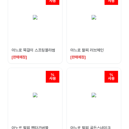
아느로 목걸이 스프링블라썸
아느로 팔찌 러브체인
[판매예정]
[판매예정]
아노르 팔찌 펜타곤버블
아느로 팔찌 골든스네이크