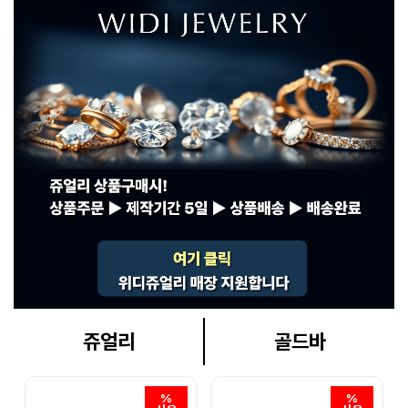
쥬얼리
골드바